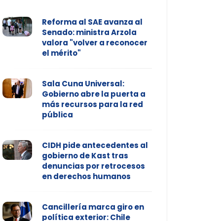
Reforma al SAE avanza al
Senado: ministra Arzola
valora "volver a reconocer
el mérito"
Sala Cuna Universal:
Gobierno abre la puerta a
más recursos para la red
pública
CIDH pide antecedentes al
gobierno de Kast tras
denuncias por retrocesos
en derechos humanos
Cancillería marca giro en
política exterior: Chile