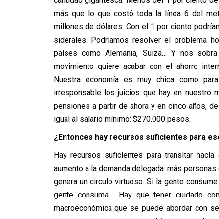
cantidad gigantesca. Menos del 1 por ciento de
más que lo que costó toda la línea 6 del met
millones de dólares. Con el 1 por ciento podría
siderales. Podríamos resolver el problema ho
países como Alemania, Suiza… Y nos sobra
movimiento quiere acabar con el ahorro inter
Nuestra economía es muy chica como para 
irresponsable los juicios que hay en nuestro
pensiones a partir de ahora y en cinco años, d
igual al salario mínimo: $270.000 pesos.
¿Entonces hay recursos suficientes para es
Hay recursos suficientes para transitar hac
aumento a la demanda delegada: más personas 
genera un circulo virtuoso. Si la gente consume
gente consuma . Hay que tener cuidado con 
macroeconómica que se puede abordar con seri