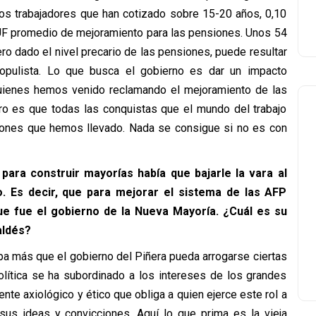
los trabajadores que han cotizado sobre 15-20 años, 0,10
2 UF promedio de mejoramiento para las pensiones. Unos 54
ro dado el nivel precario de las pensiones, puede resultar
populista. Lo que busca el gobierno es dar un impacto
quienes hemos venido reclamando el mejoramiento de las
aro es que todas las conquistas que el mundo del trabajo
ciones que hemos llevado. Nada se consigue si no es con
para construir mayorías había que bajarle la vara al
. Es decir, que para mejorar el sistema de las AFP
e fue el gobierno de la Nueva Mayoría. ¿Cuál es su
aldés?
pa más que el gobierno del Piñera pueda arrogarse ciertas
olítica se ha subordinado a los intereses de los grandes
te axiológico y ético que obliga a quien ejerce este rol a
sus ideas y convicciones. Aquí lo que prima es la vieja