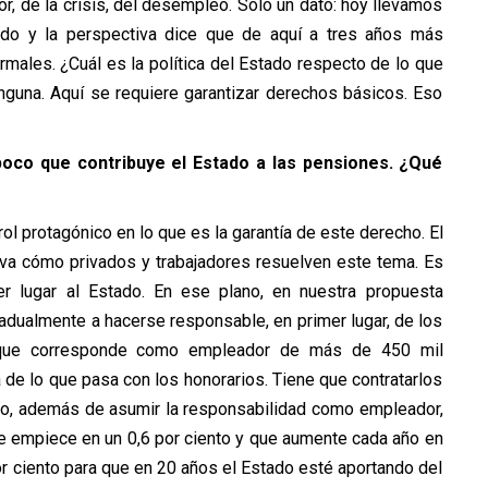
r, de la crisis, del desempleo. Solo un dato: hoy llevamos
o y la perspectiva dice que de aquí a tres años más
ales. ¿Cuál es la política del Estado respecto de lo que
inguna. Aquí se requiere garantizar derechos básicos. Eso
poco que contribuye el Estado a las pensiones. ¿Qué
l protagónico en lo que es la garantía de este derecho. El
rva cómo privados y trabajadores resuelven este tema. Es
r lugar al Estado. En ese plano, en nuestra propuesta
dualmente a hacerse responsable, en primer lugar, de los
ón que corresponde como empleador de más de 450 mil
de lo que pasa con los honorarios. Tiene que contratarlos
ado, además de asumir la responsabilidad como empleador,
ue empiece en un 0,6 por ciento y que aumente cada año en
or ciento para que en 20 años el Estado esté aportando del