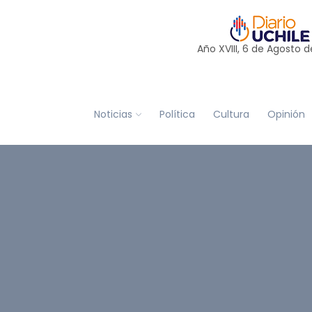
Año XVIII, 6 de
Agosto
d
Noticias
Política
Cultura
Opinión