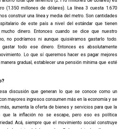
l ahorro total que tenemos (2.116 millones de dólares) es
ro (1.350 millones de dólares). La línea 3 cuesta 1.670
mos construir una línea y media del metro. Son cantidades
spitalario de este país a nivel del estándar que tienen
 mucho dinero. Entonces cuando se dice que nuestro
no, no podríamos ni aunque quisiéramos gastarlo todo.
gastar todo ese dinero. Entonces es absolutamente
 movimiento. Lo que sí queremos hacer es pagar mejores
e manera gradual, establecer una pensión mínima que esté
o?
ia esa discusión que generan lo que se conoce como un
con mayores ingresos consumen más en la economía y se
 más, aumenta la oferta de bienes y servicios para que la
que la inflación no se escape, pero eso es política
edad. Acá, siempre que el movimiento social construye