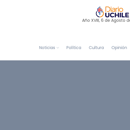
Año XVIII, 6 de
Agosto
d
Noticias
Política
Cultura
Opinión