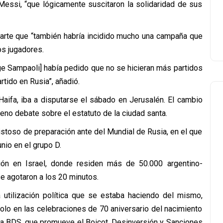
Messi, “que lógicamente suscitaron la solidaridad de sus
u parte que “también habría incidido mucho una campaña que
os jugadores.
rge Sampaoli] había pedido que no se hicieran más partidos
rtido en Rusia”, añadió.
 Haifa, iba a disputarse el sábado en Jerusalén. El cambio
leno debate sobre el estatuto de la ciudad santa.
mistoso de preparación ante del Mundial de Rusia, en el que
unio en el grupo D.
ón en Israel, donde residen más de 50.000 argentino-
 se agotaron a los 20 minutos.
a utilización política que se estaba haciendo del mismo,
olo en las celebraciones de 70 aniversario del nacimiento
ña BDS, que promueve el Boicot, Desinversión y Sanciones