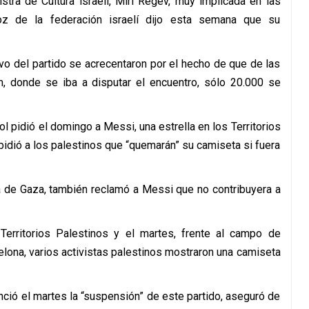
stra de Cultura israelí, Miri Regev, muy implicada en las
voz de la federación israelí dijo esta semana que su
vo del partido se acrecentaron por el hecho de que de las
m, donde se iba a disputar el encuentro, sólo 20.000 se
l pidió el domingo a Messi, una estrella en los Territorios
 pidió a los palestinos que “quemarán” su camiseta si fuera
a de Gaza, también reclamó a Messi que no contribuyera a
erritorios Palestinos y el martes, frente al campo de
elona, varios activistas palestinos mostraron una camiseta
ció el martes la “suspensión” de este partido, aseguró de