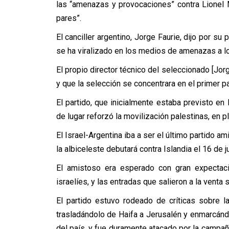
las “amenazas y provocaciones” contra Lionel 
pares”.
El canciller argentino, Jorge Faurie, dijo por s
se ha viralizado en los medios de amenazas a l
El propio director técnico del seleccionado [Jo
y que la selección se concentrara en el primer pa
El partido, que inicialmente estaba previsto en
de lugar reforzó la movilización palestinas, en p
El Israel-Argentina iba a ser el último partido a
la albiceleste debutará contra Islandia el 16 de j
El amistoso era esperado con gran expectaci
israelíes, y las entradas que salieron a la venta
El partido estuvo rodeado de críticas sobre l
trasladándolo de Haifa a Jerusalén y enmarcánd
del país, y fue duramente atacado por la campa