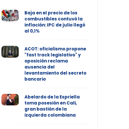
Baja en el precio de los
combustibles contuvó la
inflación: IPC de julio llegó
al 0,1%
ACOT: oficialismo propone
"fast track legislativo" y
oposición reclama
ausencia del
levantamiento del secreto
bancario
Abelardo de la Espriella
toma posesión en Cali,
gran bastión de la
izquierda colombiana