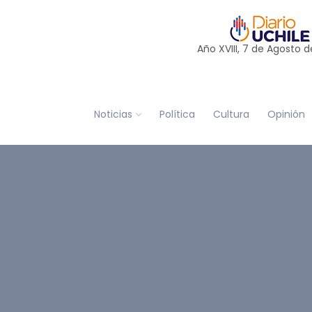
Año XVIII, 7 de
Agosto
d
Noticias
Política
Cultura
Opinión