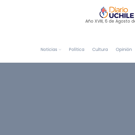
Año XVIII, 6 de
Agosto
d
Noticias
Política
Cultura
Opinión