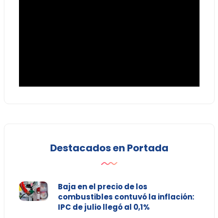
Destacados en Portada
Baja en el precio de los
combustibles contuvó la inflación:
IPC de julio llegó al 0,1%