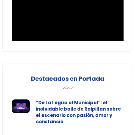
Destacados en Portada
“De La Legua al Municipal”: el
inolvidable baile de Raipillan sobre
el escenario con pasión, amor y
constancia