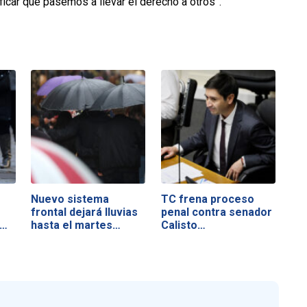
icar que pasemos a llevar el derecho a otros”.
Nuevo sistema
TC frena proceso
s
frontal dejará lluvias
penal contra senador
s…
hasta el martes…
Calisto…