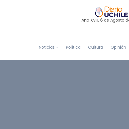
Año XVIII, 6 de
Agosto
d
Noticias
Política
Cultura
Opinión