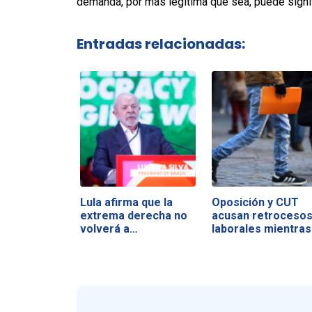
demanda, por más legitima que sea, puede signif
Entradas relacionadas:
Lula afirma que la
Oposición y CUT
extrema derecha no
acusan retroceso
volverá a…
laborales mientra