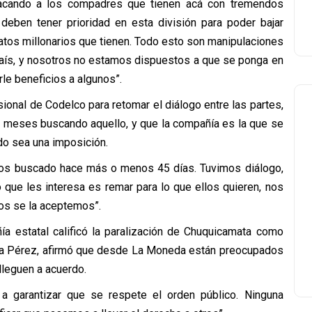
sacando a los compadres que tienen acá con tremendos
deben tener prioridad en esta división para poder bajar
atos millonarios que tienen. Todo esto son manipulaciones
 país, y nosotros no estamos dispuestos a que se ponga en
rle beneficios a algunos”.
sional de Codelco para retomar el diálogo entre las partes,
os meses buscando aquello, y que la compañía es la que se
do sea una imposición.
mos buscado hace más o menos 45 días. Tuvimos diálogo,
 que les interesa es remar para lo que ellos quieren, nos
os se la aceptemos”.
ía estatal calificó la paralización de Chuquicamata como
cilia Pérez, afirmó que desde La Moneda están preocupados
lleguen a acuerdo.
 garantizar que se respete el orden público. Ninguna