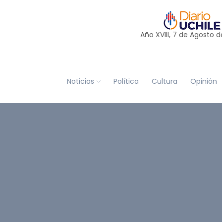
Año XVIII, 7 de
Agosto
d
Noticias
Política
Cultura
Opinión