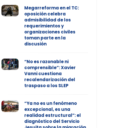
Megarreforma en el TC:
oposición celebra
admisibilidad de los
requerimientos y
organizaciones civiles
toman parte en la
discusión
“No es razonable ni
comprensible”: Xavier
Vanni cuestiona
recalendarización del
traspaso a los SLEP
“Ya no es un fenómeno
excepcional, es una
realidad estructural”: el
diagnóstico del Servicio
Jesuita sobre la migración