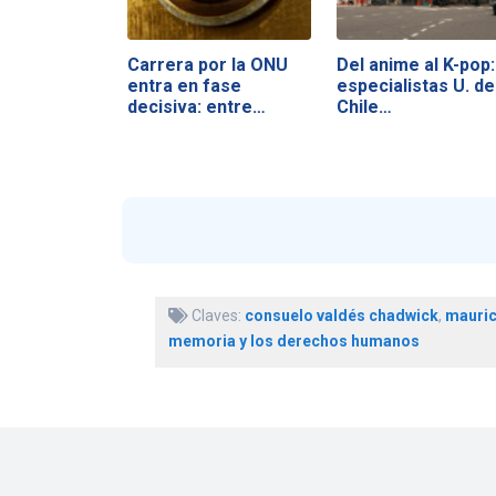
Carrera por la ONU
Del anime al K-pop:
entra en fase
especialistas U. de
decisiva: entre…
Chile…
Claves:
consuelo valdés chadwick
,
mauric
memoria y los derechos humanos