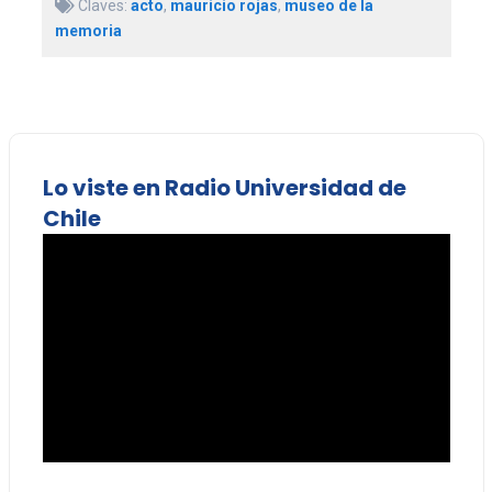
Claves:
acto
,
mauricio rojas
,
museo de la
memoria
Lo viste en Radio Universidad de
Chile