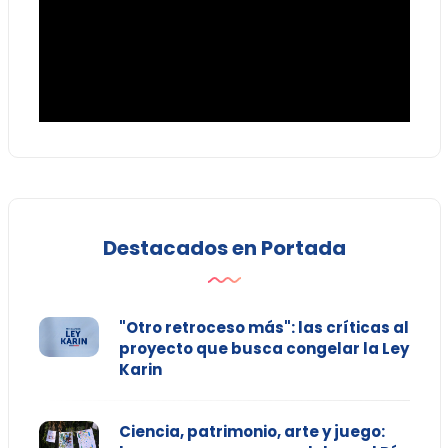
Destacados en Portada
"Otro retroceso más": las críticas al
proyecto que busca congelar la Ley
Karin
Ciencia, patrimonio, arte y juego: