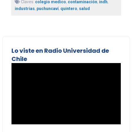
Claves:
colegio medico
,
contaminación
,
indh
,
industrias
,
puchuncaví
,
quintero
,
salud
Lo viste en Radio Universidad de
Chile