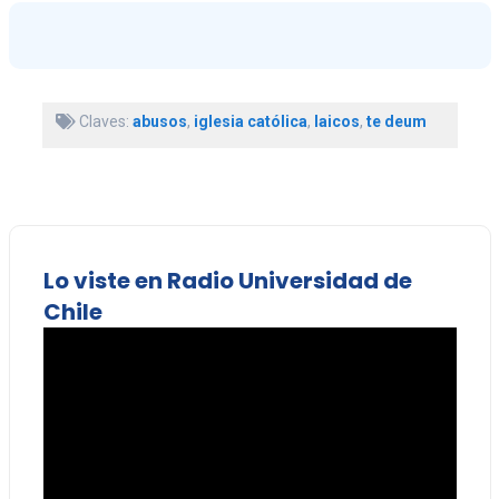
Claves:
abusos
,
iglesia católica
,
laicos
,
te deum
Lo viste en Radio Universidad de
Chile