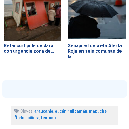
Betancurt pide declarar
Senapred decreta Alerta
con urgencia zona de…
Roja en seis comunas de
la…
Claves:
araucanía
,
aucán huilcamán
,
mapuche
,
Ñielol
,
piñera
,
temuco