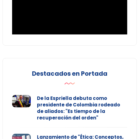
Destacados en Portada
De la Espriella debuta como
presidente de Colombia rodeado
de aliados: "Es tiempo de la
recuperación del orden"
Lanzamiento de "Ética: Conceptos,