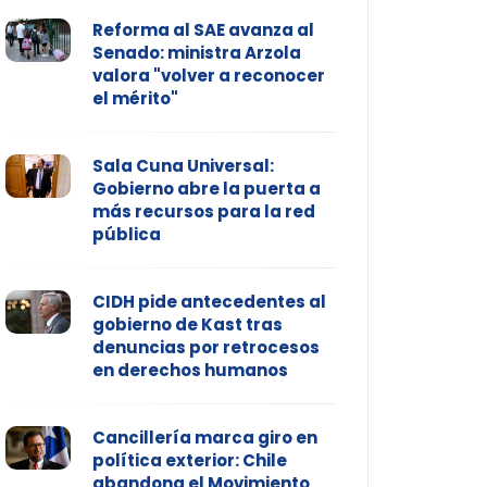
Reforma al SAE avanza al
Senado: ministra Arzola
valora "volver a reconocer
el mérito"
Sala Cuna Universal:
Gobierno abre la puerta a
más recursos para la red
pública
CIDH pide antecedentes al
gobierno de Kast tras
denuncias por retrocesos
en derechos humanos
Cancillería marca giro en
política exterior: Chile
abandona el Movimiento