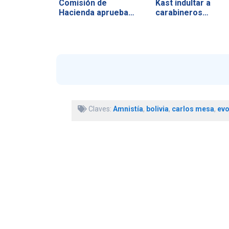
Comisión de
Kast indultar a
Hacienda aprueba
carabineros…
vetos y…
Claves:
Amnistía
,
bolivia
,
carlos mesa
,
evo