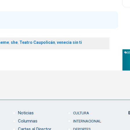
heme
,
she
,
Teatro Caupolicán
,
venecia sin ti
Noticias
CULTURA
Columnas
INTERNACIONAL
Cartas al Director
DEPORTES