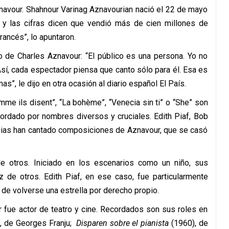
znavour. Shahnour Varinag Aznavourian nació el 22 de mayo
 y las cifras dicen que vendió más de cien millones de
rancés”, lo apuntaron.
so de Charles Aznavour: “El público es una persona. Yo no
Así, cada espectador piensa que canto sólo para él. Esa es
s”, le dijo en otra ocasión al diario español El País.
me ils disent”, “La bohème”, “Venecia sin ti” o “She” son
bordado por nombres diversos y cruciales. Edith Piaf, Bob
esias han cantado composiciones de Aznavour, que se casó
de otros. Iniciado en los escenarios como un niño, sus
z de otros. Edith Piaf, en ese caso, fue particularmente
s de volverse una estrella por derecho propio.
 fue actor de teatro y cine. Recordados son sus roles en
, de Georges Franju;
Disparen sobre el pianista
(1960), de