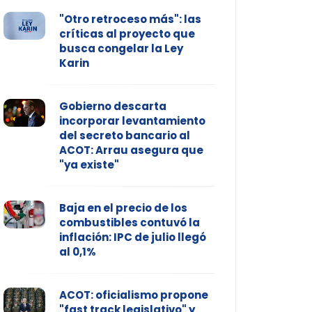
"Otro retroceso más": las
críticas al proyecto que
busca congelar la Ley
Karin
Gobierno descarta
incorporar levantamiento
del secreto bancario al
ACOT: Arrau asegura que
"ya existe"
Baja en el precio de los
combustibles contuvó la
inflación: IPC de julio llegó
al 0,1%
ACOT: oficialismo propone
"fast track legislativo" y