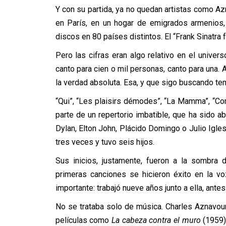
Y con su partida, ya no quedan artistas como A
en París, en un hogar de emigrados armenios,
discos en 80 países distintos. El “Frank Sinatra f
Pero las cifras eran algo relativo en el univer
canto para cien o mil personas, canto para una. 
la verdad absoluta. Esa, y que sigo buscando tema
“Qui”, “Les plaisirs démodes”, “La Mamma”, “Com
parte de un repertorio imbatible, que ha sido a
Dylan, Elton John, Plácido Domingo o Julio Igl
tres veces y tuvo seis hijos.
Sus inicios, justamente, fueron a la sombra 
primeras canciones se hicieron éxito en la vo
importante: trabajó nueve años junto a ella, ante
No se trataba solo de música. Charles Aznavour
películas como
La cabeza contra el muro
(1959)