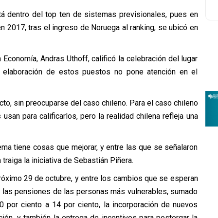
tá dentro del top ten de sistemas previsionales, pues en
n 2017, tras el ingreso de Noruega al ranking, se ubicó en
Economía, Andras Uthoff, calificó la celebración del lugar
a elaboración de estos puestos no pone atención en el
cto, sin preocuparse del caso chileno. Para el caso chileno
usan para calificarlos, pero la realidad chilena refleja una
tema tiene cosas que mejorar, y entre las que se señalaron
raiga la iniciativa de Sebastián Piñera.
róximo 29 de octubre, y entre los cambios que se esperan
rar las pensiones de las personas más vulnerables, sumado
0 por ciento a 14 por ciento, la incorporación de nuevos
ón, y también la entrega de incentivos para postergar la