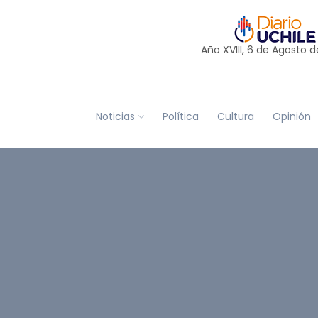
Año XVIII, 6 de
Agosto
d
Noticias
Política
Cultura
Opinión