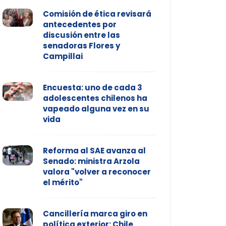
Comisión de ética revisará
antecedentes por
discusión entre las
senadoras Flores y
Campillai
Encuesta: uno de cada 3
adolescentes chilenos ha
vapeado alguna vez en su
vida
Reforma al SAE avanza al
Senado: ministra Arzola
valora "volver a reconocer
el mérito"
Cancillería marca giro en
política exterior: Chile