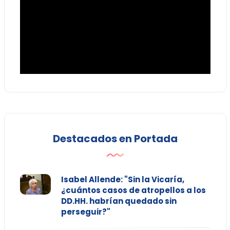
Destacados en Portada
Isabel Allende: "Sin la Vicaría,
¿cuántos casos de atropellos a los
DD.HH. habrían quedado sin
perseguir?"