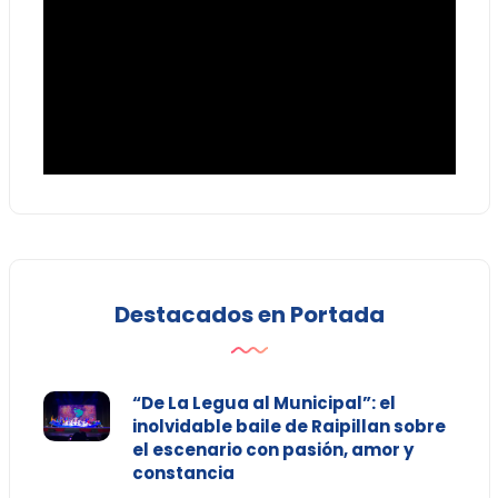
Destacados en Portada
“De La Legua al Municipal”: el
inolvidable baile de Raipillan sobre
el escenario con pasión, amor y
constancia