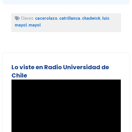
Claves:
cacerolazo
,
catrillanca
,
chadwick
,
luis
mayol
,
mayol
Lo viste en Radio Universidad de
Chile