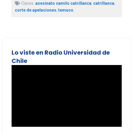
Claves:
asesinato camilo catrillanca
,
catrillanca
,
corte de apelaciones
,
temuco
Lo viste en Radio Universidad de
Chile