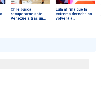
Chile busca
Lula afirma que la
no
recuperarse ante
extrema derecha no
Venezuela tras un
volverá a…
duro…