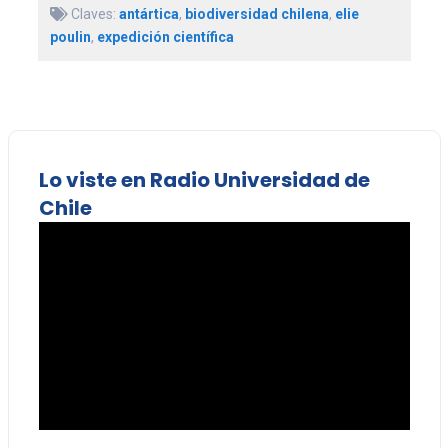
Claves:
antártica
,
biodiversidad chilena
,
elie
poulin
,
expedición científica
Lo viste en Radio Universidad de
Chile