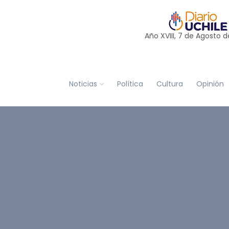
Año XVIII, 7 de
Agosto
d
Noticias
Política
Cultura
Opinión