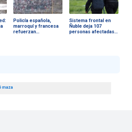
ed:
Policía española,
Sistema frontal en
ja
marroquí y francesa
Ñuble deja 107
refuerzan…
personas afectadas…
é maza