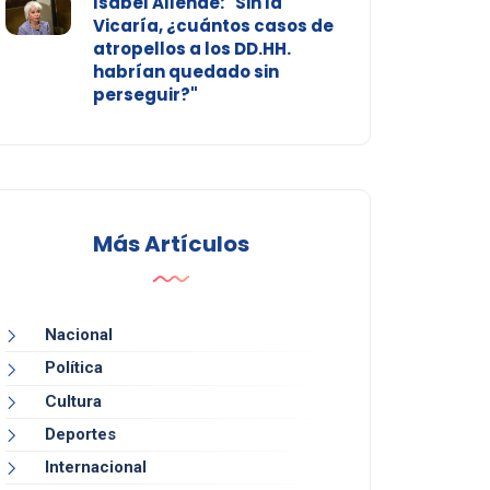
Isabel Allende: "Sin la
Vicaría, ¿cuántos casos de
atropellos a los DD.HH.
habrían quedado sin
perseguir?"
Más Artículos
Nacional
Política
Cultura
Deportes
Internacional