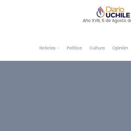
Año XVIII, 6 de
Agosto
d
Noticias
Política
Cultura
Opinión