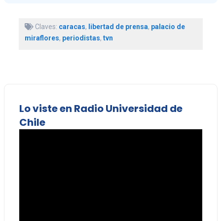
Claves:
caracas
,
libertad de prensa
,
palacio de
miraflores
,
periodistas
,
tvn
Lo viste en Radio Universidad de
Chile