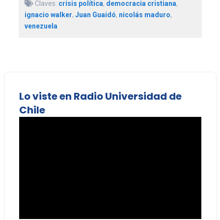
Claves:
crisis política
,
democracia cristiana
,
ignacio walker
,
Juan Guaidó
,
nicolás maduro
,
venezuela
Lo viste en Radio Universidad de
Chile