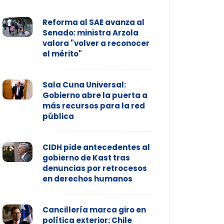
Reforma al SAE avanza al
Senado: ministra Arzola
valora "volver a reconocer
el mérito"
Sala Cuna Universal:
Gobierno abre la puerta a
más recursos para la red
pública
CIDH pide antecedentes al
gobierno de Kast tras
denuncias por retrocesos
en derechos humanos
Cancillería marca giro en
política exterior: Chile