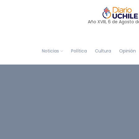
Año XVIII, 6 de
Agosto
d
Noticias
Política
Cultura
Opinión