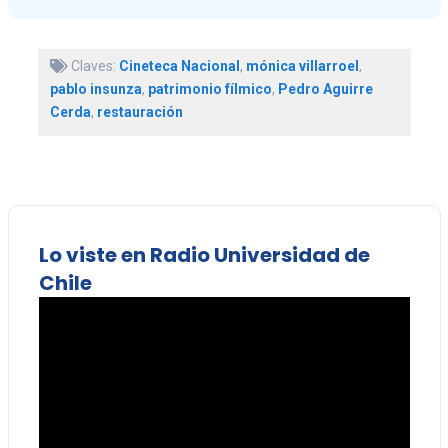
Claves:
Cineteca Nacional
,
mónica villarroel
,
pablo insunza
,
patrimonio fílmico
,
Pedro Aguirre
Cerda
,
restauración
Lo viste en Radio Universidad de
Chile