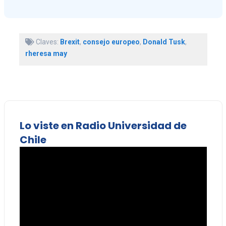
Claves:
Brexit
,
consejo europeo
,
Donald Tusk
,
rheresa may
Lo viste en Radio Universidad de
Chile