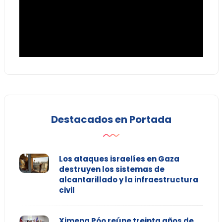
Destacados en Portada
Los ataques israelíes en Gaza
destruyen los sistemas de
alcantarillado y la infraestructura
civil
Ximena Póo reúne treinta años de