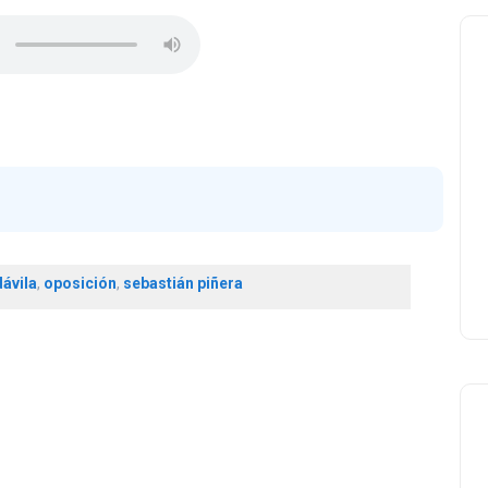
ávila
,
oposición
,
sebastián piñera