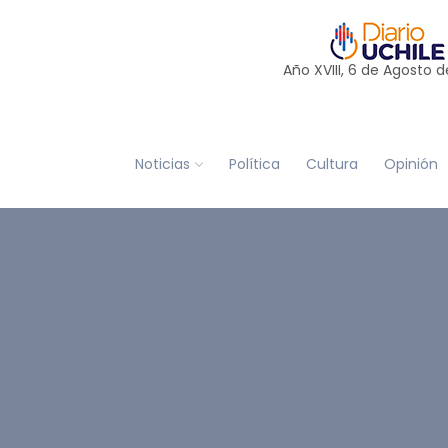
Año XVIII, 6 de
Agosto
d
Noticias
Política
Cultura
Opinión