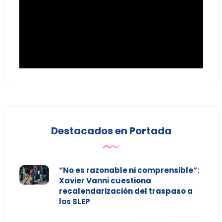
Destacados en Portada
“No es razonable ni comprensible”:
Xavier Vanni cuestiona
recalendarización del traspaso a
los SLEP