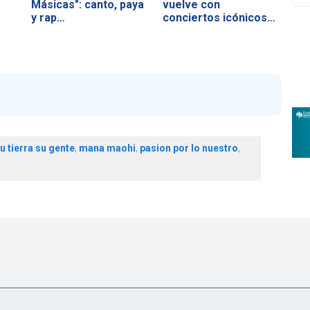
Másicas": canto, paya
vuelve con
y rap…
conciertos icónicos
y…
su tierra su gente
,
mana maohi
,
pasion por lo nuestro
,