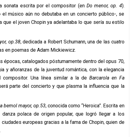
a sonata escrita por el compositor (en
Do menor, op. 4
).
 el músico aún no debutaba en un concierto público-, se
a que el joven Chopin ya adelantaba lo que sería su estilo
yor, op.38
, dedicada a Robert Schumann, una de las cuatro
adas en poemas de Adam Mickiewicz.
sas épocas, catalogados póstumamente dentro del opus 70,
gia y añoranzas de la juventud romántica, con la elegancia
el compositor. Una línea similar a la de
Barcarola en Fa
erá parte del concierto y que plasma la influencia que la
a bemol mayor, op.53
, conocida como “Heroica”. Escrita en
 danza polaca de origen popular, que logró llegar a los
s ciudades europeas gracias a la fama de Chopin, quien de
.