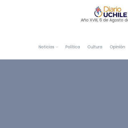
Año XVIII, 6 de
Agosto
d
Noticias
Política
Cultura
Opinión