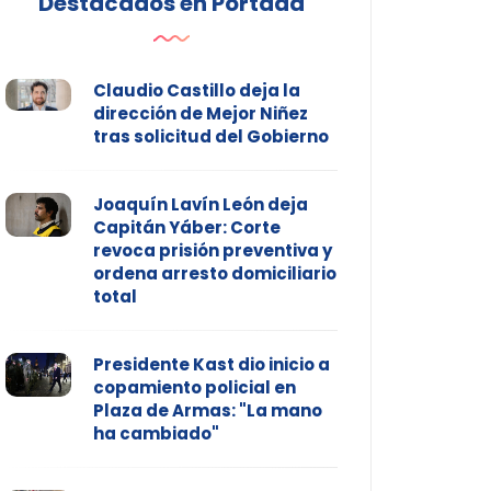
Destacados en Portada
Claudio Castillo deja la
dirección de Mejor Niñez
tras solicitud del Gobierno
Joaquín Lavín León deja
Capitán Yáber: Corte
revoca prisión preventiva y
ordena arresto domiciliario
total
Presidente Kast dio inicio a
copamiento policial en
Plaza de Armas: "La mano
ha cambiado"