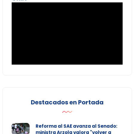
Destacados en Portada
Reforma al SAE avanza al Senado:
ministra Arzola valora "volver a