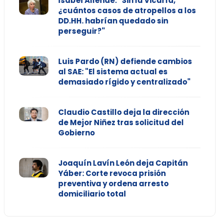
Isabel Allende: "Sin la Vicaría,
¿cuántos casos de atropellos a los
DD.HH. habrían quedado sin
perseguir?"
Luis Pardo (RN) defiende cambios
al SAE: "El sistema actual es
demasiado rígido y centralizado"
Claudio Castillo deja la dirección
de Mejor Niñez tras solicitud del
Gobierno
Joaquín Lavín León deja Capitán
Yáber: Corte revoca prisión
preventiva y ordena arresto
domiciliario total