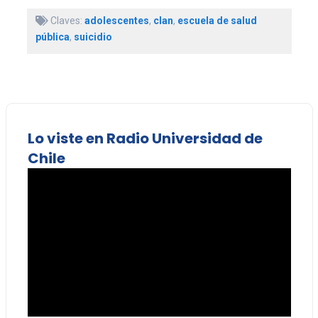
Claves:
adolescentes
,
clan
,
escuela de salud
pública
,
suicidio
Lo viste en Radio Universidad de
Chile