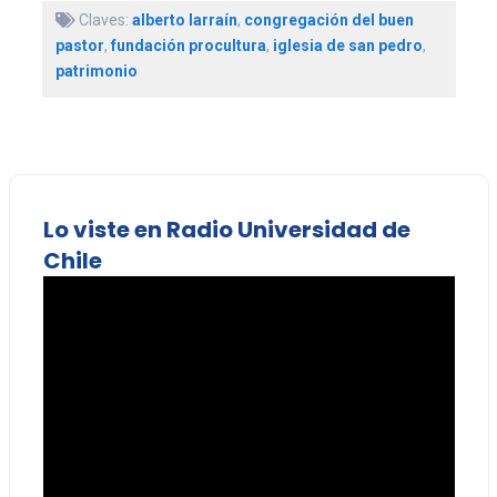
Claves:
alberto larraín
,
congregación del buen
pastor
,
fundación procultura
,
iglesia de san pedro
,
patrimonio
Lo viste en Radio Universidad de
Chile