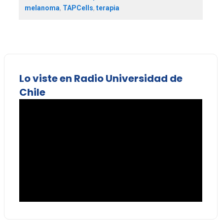
melanoma
,
TAPCells
,
terapia
Lo viste en Radio Universidad de
Chile