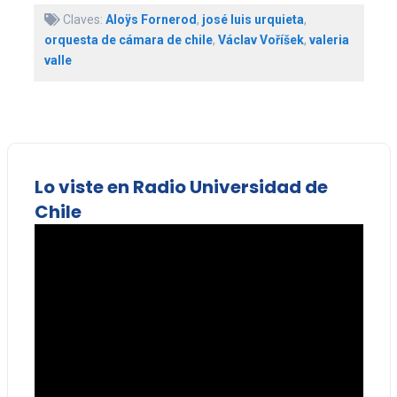
Claves:
Aloÿs Fornerod
,
josé luis urquieta
,
orquesta de cámara de chile
,
Václav Voříšek
,
valeria
valle
Lo viste en Radio Universidad de
Chile