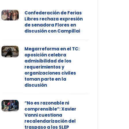
Confederación de Ferias
Libres rechaza expresión
de senadora Flores en
discusión con Campillai
Megarreforma en el TC:
oposición celebra
admisibilidad de los
requerimientos y
organizaciones civiles
toman parte en la
discusión
“No es razonable ni
comprensible”: Xavier
Vanni cuestiona
recalendarización del
traspaso a los SLEP