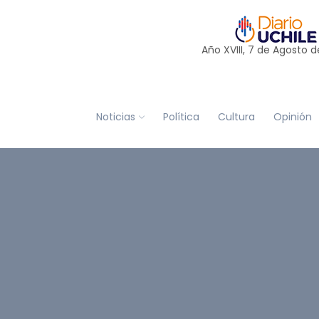
Año XVIII, 7 de
Agosto
d
Noticias
Política
Cultura
Opinión