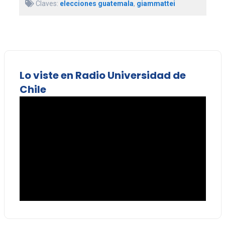
Claves:
elecciones guatemala
,
giammattei
Lo viste en Radio Universidad de
Chile