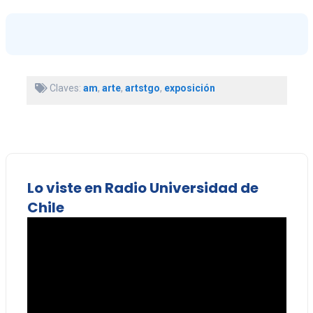
Claves:
am
,
arte
,
artstgo
,
exposición
Lo viste en Radio Universidad de
Chile