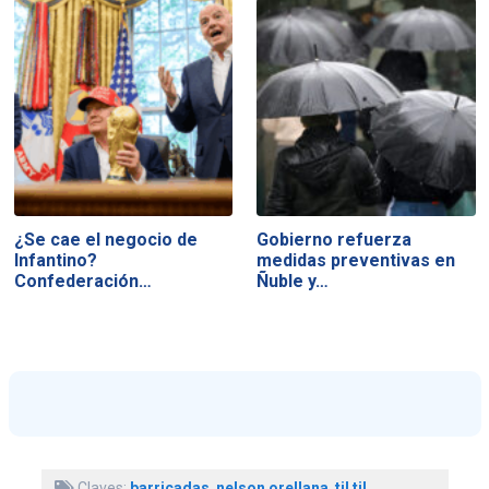
¿Se cae el negocio de
Gobierno refuerza
Infantino?
medidas preventivas en
Confederación…
Ñuble y…
Claves:
barricadas
,
nelson orellana
,
til til
,