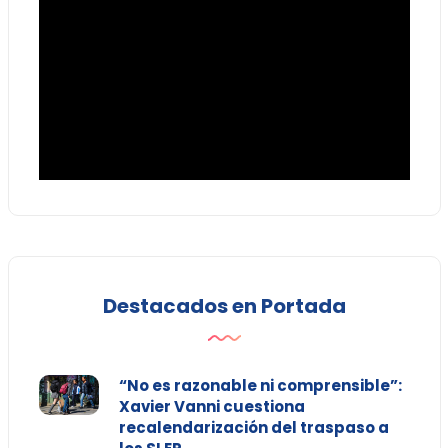
Destacados en Portada
“No es razonable ni comprensible”:
Xavier Vanni cuestiona
recalendarización del traspaso a