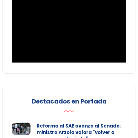
Destacados en Portada
Reforma al SAE avanza al Senado:
ministra Arzola valora "volver a